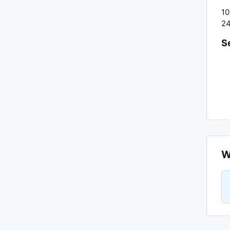
10
24
S
W