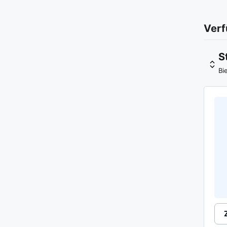
Verf
S
Bi