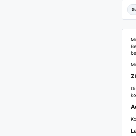
Ga
Mi
Be
be
Mi
Z
Di
ko
A
Ko
L